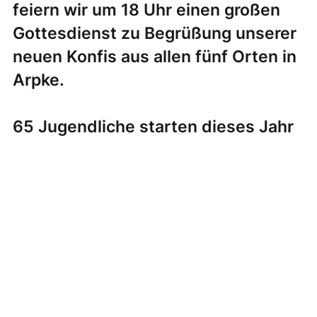
feiern wir um 18 Uhr einen großen
Gottesdienst zu Begrüßung unserer
neuen Konfis aus allen fünf Orten in
Arpke.
65 Jugendliche starten dieses Jahr
in ihre Konfi-Zeit im Lehrter Land.
Das gilt es gebührend zu feiern.
Alle sind herzlich dazu eingeladen.
Ganz natürlich unsere neuen Konfis
und ihre Zugehörigen, aber auch alle
anderen, die neugierig sind, welche
Jugendlichen nun ein Jahr eine