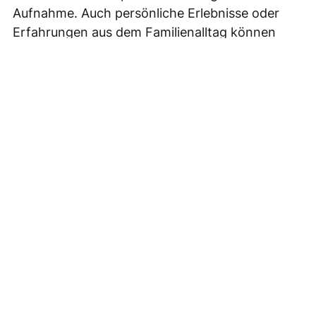
Aufnahme. Auch persönliche Erlebnisse oder
Erfahrungen aus dem Familienalltag können
Thema einer Nagelkreuzandacht sein. Immer
aber drehen sich die Andachten um die Frage:
Wie kann Frieden geschehen? Wie ist
Versöhnung möglich?
Der Freitagabend ist dafür ein guter Zeitpunkt:
Berufstätige können nach der Arbeit noch
dazustoßen. Manche Ältere kommen und
können anschließend pünktlich zu Abend essen.
Und oft besuchen Konfirmandinnen und
Konfirmanden die Andachten – das ist für
manche angenehmer als der
Sonntagsgottesdienst um 10 Uhr! Alle lernen
dabei Kirche als einen Ort kennen, an dem es