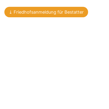
⤓ Friedhofsanmeldung für Bestatter
Friedhof Immensen
Der alte Friedhof in Arpke
Friedhof Sievershausen
Friedhof Steinwedel